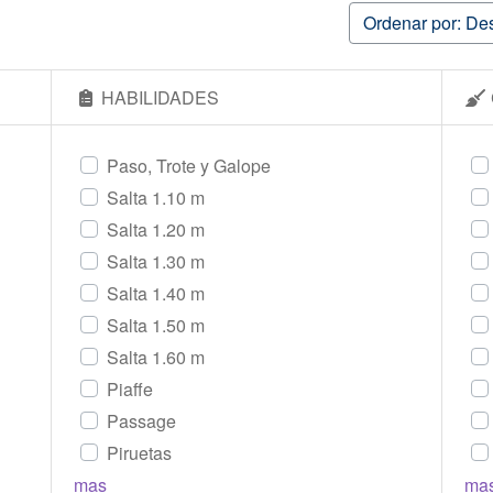
Ordenar por: De
HABILIDADES
Paso, Trote y Galope
Salta 1.10 m
Salta 1.20 m
Salta 1.30 m
Salta 1.40 m
Salta 1.50 m
Salta 1.60 m
Piaffe
Passage
Piruetas
mas
ma