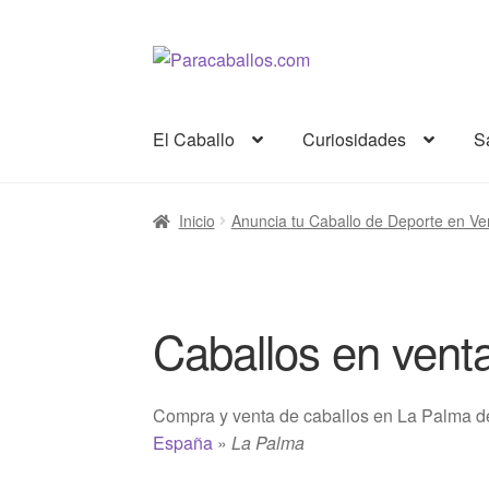
Ir
Ir
a
al
la
contenido
El Caballo
Curiosidades
S
navegación
Inicio
Anuncia tu Caballo de Deporte en Ve
Caballos en venta
Compra y venta de caballos en La Palma de 
España
»
La Palma