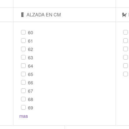
ALZADA EN CM
60
61
62
63
64
65
66
67
68
69
mas