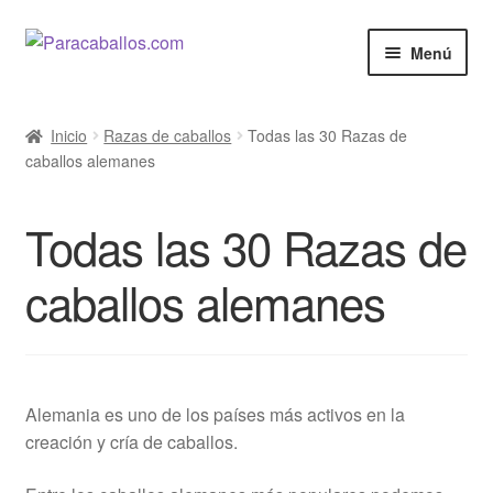
Ir
Ir
Menú
a
al
la
contenido
El Caballo
navegación
Inicio
Razas de caballos
Todas las 30 Razas de
caballos alemanes
Curiosidades
Salud
Todas las 30 Razas de
Razas de Caballos
caballos alemanes
Cine y Series
Anunciar
Alemania es uno de los países más activos en la
creación y cría de caballos.
Venta de Caballos