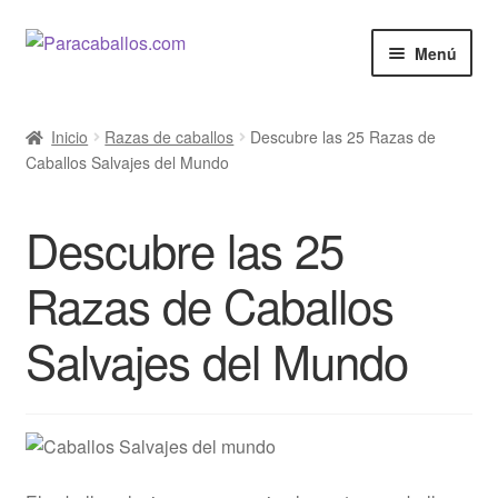
Ir
Ir
Menú
a
al
la
contenido
El Caballo
navegación
Inicio
Razas de caballos
Descubre las 25 Razas de
Caballos Salvajes del Mundo
Curiosidades
Salud
Descubre las 25
Razas de Caballos
Razas de Caballos
Salvajes del Mundo
Cine y Series
Anunciar
Venta de Caballos