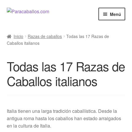
Ir
Ir
Menú
a
al
la
contenido
El Caballo
navegación
Inicio
Razas de caballos
Todas las 17 Razas de
Caballos italianos
Curiosidades
Salud
Todas las 17 Razas de
Razas de Caballos
Caballos italianos
Cine y Series
Anunciar
Italia tienen una larga tradición caballística. Desde la
antigua roma hasta los caballos han estado arraigados
Venta de Caballos
en la cultura de Italia.