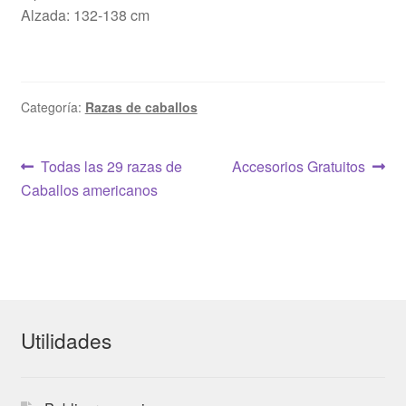
Alzada: 132-138 cm
Categoría:
Razas de caballos
Navegación
Anterior:
Siguiente:
Todas las 29 razas de
Accesorios Gratuitos
Caballos americanos
de
entradas
Utilidades