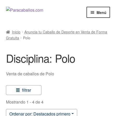
Ir
Ir
Menú
a
al
la
contenido
El Caballo
navegación
Inicio
Anuncia tu Caballo de Deporte en Venta de Forma
Gratuita
Polo
Curiosidades
Salud
Disciplina: Polo
Razas de Caballos
Venta de caballos de Polo
Cine y Series
filtrar
Anunciar
Mostrando 1 - 4 de 4
Venta de Caballos
Ordenar por: Destacados primero