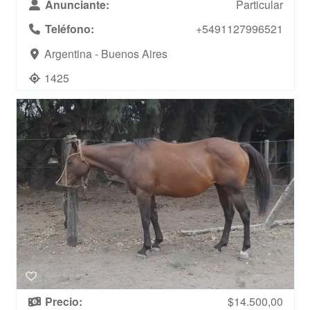
Anunciante:
Particular
Teléfono:
+5491127996521
Argentina - Buenos Aires
1425
Precio:
$14.500,00