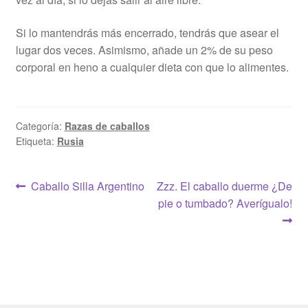
Si lo mantendrás más encerrado, tendrás que asear el
lugar dos veces. Asimismo, añade un 2% de su peso
corporal en heno a cualquier dieta con que lo alimentes.
Categoría:
Razas de caballos
Etiqueta:
Rusia
Navegación
Anterior:
Siguiente:
Caballo Silla Argentino
Zzz. El caballo duerme ¿De
pie o tumbado? Averígualo!
de
entradas