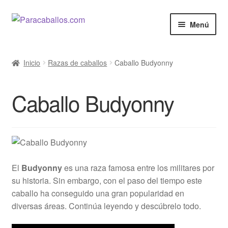
Ir
Ir
Menú
a
al
la
contenido
El Caballo
navegación
Inicio
Razas de caballos
Caballo Budyonny
Curiosidades
Caballo Budyonny
Salud
Razas de Caballos
Cine y Series
El
Budyonny
es una raza famosa entre los militares por
su historia. Sin embargo, con el paso del tiempo este
Anunciar
caballo ha conseguido una gran popularidad en
diversas áreas. Continúa leyendo y descúbrelo todo.
Venta de Caballos