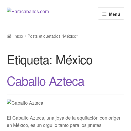
Ir
Ir
Menú
a
al
la
contenido
El Caballo
navegación
Inicio
Posts etiquetados “México”
Curiosidades
Etiqueta:
México
Salud
Razas de Caballos
Caballo Azteca
Cine y Series
Anunciar
El Caballo Azteca, una joya de la equitación con origen
Venta de Caballos
en México, es un orgullo tanto para los jinetes