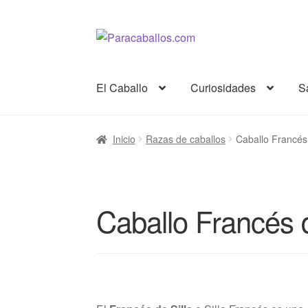
Ir
Ir
a
al
la
contenido
El Caballo
Curiosidades
S
navegación
Inicio
Razas de caballos
Caballo Francés 
Caballo Francés d