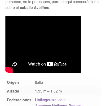
personas, no te preocupes, porque aquí conocerás todo
sobre el
caballo Aveliñés
.
Origen
Italia
Alzada
1.35 m – 1.52 m
Federaciones
Haflinger-tirol.com
American Haflinger Registry