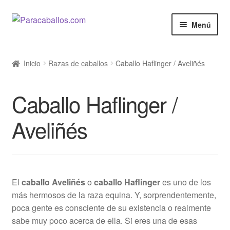
Ir
Ir
Menú
a
al
la
contenido
El Caballo
navegación
Inicio
Razas de caballos
Caballo Haflinger / Aveliñés
Curiosidades
Caballo Haflinger /
Salud
Aveliñés
Razas de Caballos
Cine y Series
El
caballo Aveliñés
o
caballo Haflinger
es uno de los
Anunciar
más hermosos de la raza equina. Y, sorprendentemente,
poca gente es consciente de su existencia o realmente
Venta de Caballos
sabe muy poco acerca de ella. Si eres una de esas