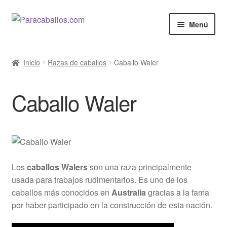
Ir
Ir
Menú
a
al
la
contenido
El Caballo
navegación
Inicio
Razas de caballos
Caballo Waler
Curiosidades
Caballo Waler
Salud
Razas de Caballos
Cine y Series
Los
caballos Walers
son una raza principalmente
usada para trabajos rudimentarios. Es uno de los
Anunciar
caballos más conocidos en
Australia
gracias a la fama
por haber participado en la construcción de esta nación.
Venta de Caballos