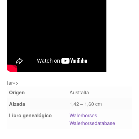
lar»>
Origen
Australia
Alzada
1,42 – 1,60 cm
Libro genealógico
Walerhorses
Walerhorsedatabase