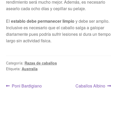
rendimiento será mucho mejor. Además, es necesario
asearlo cada ocho días y cepillar su pelaje.
El
establo debe permanecer limpio
y debe ser amplio.
Inclusive es necesario que el caballo salga a galopar
diariamente pues podría sufrir lesiones si dura un tiempo
largo sin actividad física.
Categoría:
Razas de caballos
Etiqueta:
Australia
Navegación
Anterior:
Siguiente:
Poni Bardigiano
Caballos Albino
de
entradas